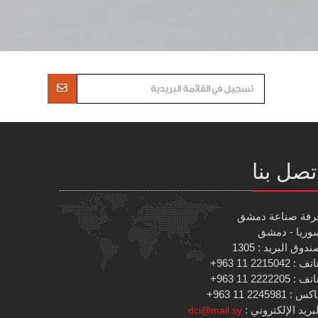
تصل بنا
رفة صناعة دمشق
وريا - دمشق
دوق البريد : 1305
 : 2215042 11 963+
 : 2222205 11 963+
س : 2245981 11 963+
بريد الإلكتروني :
dci@mail.sy