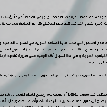
صاد والصناعة، عقدت غرفة صناعة دمشق وريفها اجتماعاً مهماً لرؤساء ال
ة رئيس القطاع الغذائي، كما حضر الاجتماع كل من السادة: وليد حورية عض
ة عدم الاستقرار التي عانت منها الصناعة السورية في السنوات الماضية 
لصناعي وتصحيح اختلالات السوق المحلية، وتطرق الحضور لموضوع البضائ
قياسية السورية و في هذا السياق أكد الجميع على ضرورة تشديد الرقاب
 إلى سورية.
للصناعة السورية، حيث اقترح بعض الحاضرين خفض الرسوم الجمركية عل
صناعة في سورية مؤكداً أن الهدف ليس إصلاح النظام القديم بل بناء ص
يحتاج إلى حلول عملية لتقليل تكاليف الإنتاج، وأضاف الدكتور مازن أنه 