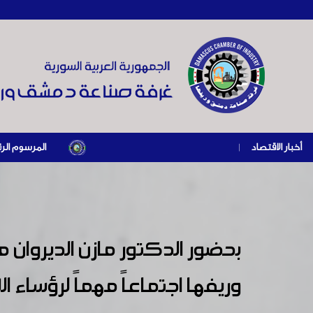
أخبار الاقتصاد
|
المرسوم الرئاسي رقم /69/ لعام 2026 .. دعم ضريبي للمنشآت المتضررة في إطار مسار التعافي الاقتصادي وإعادة تن
بحضور الدكتور مازن الديروان
وريفها اجتماعاً مهماً لرؤساء الل