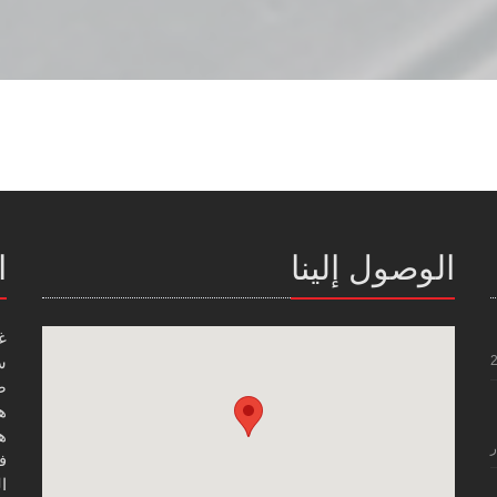
الوصول إلينا
ا
غ
س
صن
هاتف
هاتف
ر
فاك
ال