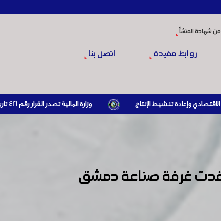
من شهادة المنشأ
روابط مفيدة
اتصل بنا
وزارة المالية تصدر القرار رقم 421 تاريخ 24/3/2026 المتضمن الزام المستوردين بإبراز براءة ذمة مالية سارية صادرة عن الهيئة العامة للضرائب والرسوم أو مديرياتها عند القيام بعمليات الاستيراد
ة عقدت غرفة صناعة دمشق