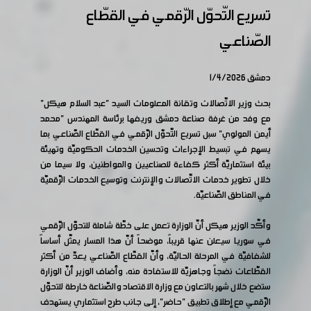
تسريع التّحوّل الرّقمي في القطّاع
الصّناعي
دمشق 1/4/2026
بحث وزير الاتّصالات وتقانة المعلومات السيد "عبد السلام هيكل"
مع وفد من غرفة صناعة دمشق وريفها برئاسة المهندس "محمد
أيمن المولوي" سبل تسريع التّحوّل الرّقمي في القطّاع الصّناعي بما
يسهم في تبسيط الإجراءات وتحسين الخدمات الحكوميّة وتهيئة
بيئة استثماريّة أكثر كفاءة للصناعيين والمواطنين، ولا سيما من
خلال تطوير خدمات الاتّصالات والإنترنت وتوسيع الخدمات الرّقميّة
في المناطق الصّناعيّة.
وأكّد الوزير هيكل أنّ الوزارة تعمل على خطّة شاملة للتحوّل الرّقمي
في سوريا سيعلن عنها قريباً، موضحاً أنّ هذا المسار يمثّل أساساً
للشفافيّة في المرحلة الحاليّة، وأنّ القطّاع الصّناعي يعدّ من أكثر
القطّاعات نضجاً وجاهزيّة للاستفادة منه، وأضاف الوزير أنّ الوزارة
ستضع خلال شهر بالتعاون مع وزارة الاقتصاد والصّناعة خارطة للتحوّل
الرّقمي مع إطلاق تطبيق "حاضر"، إلى جانب طرح استثماري يستهدف