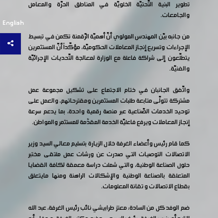
تطوير البنية التّحتيّة الخلويّة في المناطق الحرّة والمعامل
والجامعات.
English
من جانبه بيّن المهندس المولوي أنّ أهميّة الرّقمنة تكمن في تبسيط
الإجراءات وتسريع إنجاز المعاملات الحكوميّة، مؤكّداً أنّ المستثمرين
يتطلّعون إلى شراكة فاعلة مع الوزارة لمعالجة التّحديات الإجرائيّة
والفنيّة.
واتّفق الجانبان في ختام الاجتماع على تشكيل مجموعة عمل
مشتركة تتولّى متابعة طلبات المستثمرين ومقترحاتهم، والعمل على
توحيد الخدمات الصّناعية عبر منصة رقمية واحدة، بما يدعم سرعة
إنجاز المعاملات ويرفع فاعليّة الخدمة المقدٌمة للمستثمر والمواطن.
كما قام رئيس وأعضاء الغرفة خلال الزيارة بتسليم معالي السيد وزير
الاتصالات التوصيات التي صدرت عن ورشات عمل ملتقى مختبر
حلول الصناعة الوطنية، والتي شملت دراسة معمقة لكافة القضايا
المتعلقة بالصناعة الوطنية والإشكالات الراهنة ومنها مايتعلق
بقطاع الاتصالات و تقانة المعلومات.
ضم الوفد كل من السادة: معتز طرابيشي نائب رئيس الغرفة، عبد الله