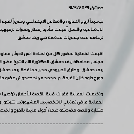
دمشق 31/3/2024
تجسيداً لروح التعاون والتكافل الاجتماعي وتعزيزاً لل
ترعاهم عدة جمعيات مختصة في ريف دمشق.
اقيمت الفعالية بحضور كل من السادة انس الدبش معاون 
مجلس محافظة ريف دمشق، الدكتورة الاء الشيخ عضو 
ريف دمشق، وطارق الجيرودي مدير محافظة ريف دمشق في
جورج داود خازن الغرفة، م. محمد مهند دعدوش عضو مكتب 
وتضمنت الفعالية فقرات فنية راقصة للأطفال تؤديها 
الفعالية عرض تمثيلي للشخصيتين المشهورتين كركوز و
حكاية وقصة مضحكة ضمن أجواء مليئة بالفرح والضح
-----------------------------------