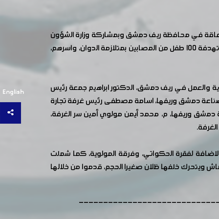
ي للاعاقة في محافظة ريف دمشق وبمشاركة وزارة الشؤون
الاجتماعية والعمل أقيمت مأدبة إفطار وفقرات ترفيهية بتنسيق من الأمانة السورية للتنمية مع غرفة صناعة دمشق وريفها مستهدفة 100 طفل من المصابين بمتلازمة الدوان، واسرهم،
عية والعمل في ريف دمشق، الدكتور ابراهيم جمعة رئيس
English
ناعة دمشق وريفها، اسامة مصطفى رئيس غرفة تجارة
دمشق وريفها، م، محمد أيمن مولوي أمين سر الغرفة،
لغرفة.
لاضافة لفقرة الحكواتي، وفرقة المولوية، كما شملت
 ويتحرك خلفها ظلان صغيرا الحجم، قدموا من خلالها
----------------------------