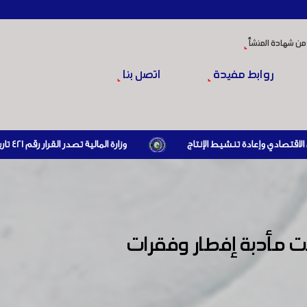
من شهادة المنشأ
روابط مفيدة
اتصل بنا
وزارة المالية تصدر القرار رقم 421 تاريخ 24/3/2026 المتضمن الزام المستوردين بإبراز براءة ذمة مالية سارية صادرة عن الهيئة العامة للضرائب والرسوم أو مديرياتها عند القيام بعمليات الاستيراد
ت مأدبة إفطار وفقرات