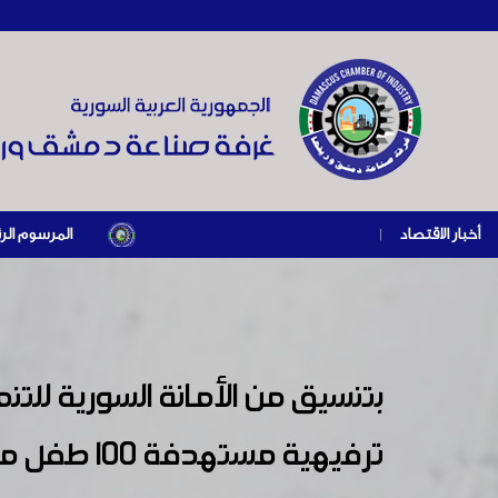
أخبار الاقتصاد
|
المرسوم الرئاسي رقم /69/ لعام 2026 .. دعم ضريبي للمنشآت المتضررة في إطار مسار التعافي الاقتصادي وإ
بتنسيق من الأمانة السورية لل
ترفيهية مستهدفة 100 طفل من المصابين بمتلازمة الدوان، واسرهم