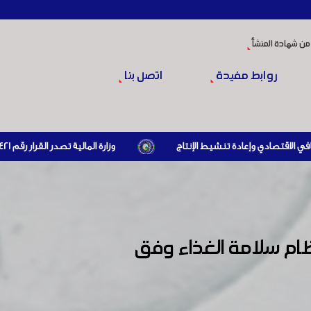
من شهادة المنشأ
روابط مفيدة
اتصل بنا
وزارة المالية تصدر القرار رقم 421 تاريخ 24/3/2026 المتضمن الزام المستوردين بإبراز براءة ذمة مالية سارية صادرة عن الهيئة العامة للضرائب والرسوم أو مديرياتها عند القيام بعمليات الاستيراد
نظام سلامة الغذاء وفق