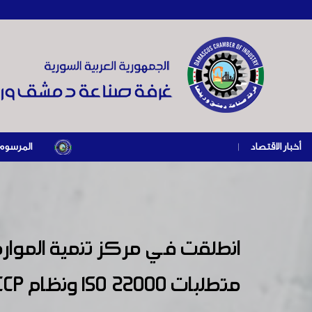
أخبار الاقتصاد
|
المرسوم الرئاسي رقم /69/ لعام 2026 .. دعم ضريبي للمنشآت المتضررة في إطار مسار ال
انطلقت في مركز تنمية الموارد 
متطلبات ISO 22000 ونظام HACCP