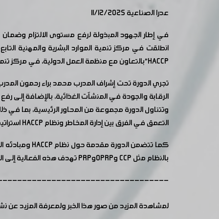
عدرا الصناعية 11/12/2025
في إطار الجهود المبذولة لرفع مستوى الالتزام وضمان 
HACCP"بالتعاون مع منظمة العمل الدولية، في مركز تنمية الموارد البشرية والمهنية التابع لغرفة الصناعة بمدينة عدرا الصناعية.
تجري الدورة تحت إشراف المدرب محمد براء رحمون المدرب 
الرقابة والجودة في المنشآت الغذائية، بالإضافة إلى رفع 
التعمق في الفرق بين إدارة المخاطر ونظام HACCP استراتيجيات سحب المنتجات وتتبعها وحل مشكلات عدم المطابقة، التعامل مع أنواع التلوث المختلفة (الفيزيائي، الكيميائي، الجرثومي.
كما تتضمن الد
بالنظام مثل CCP وOPRPوPRP تهدف هذه الفعالية إلى المساهمة الفعّالة في تحسين المعايير الغذائية وتعزيز الكفاءة الصناعية وفق أحدث التوجيهات والمتطلبات الدولية.
-----------------------------------
لمشاهدة المزيد من صور هذا الخبر ولمعرفة المزيد عن ن