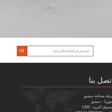
تصل بنا
رفة صناعة دمشق
وريا - دمشق
دوق البريد : 1305