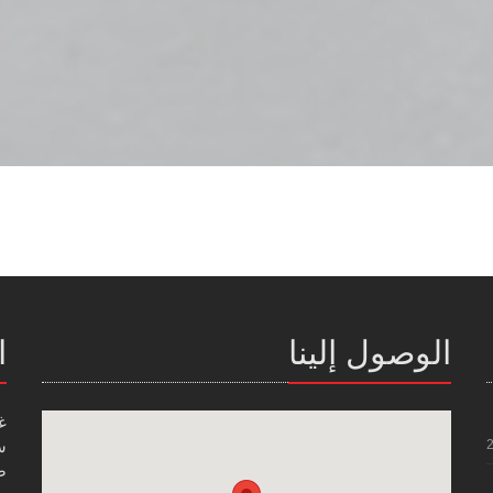
الوصول إلينا
ا
غ
س
صن