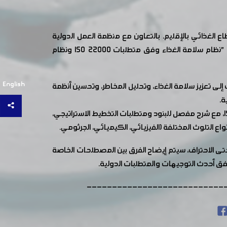
الغذائي بالإقليم. بالتعاون مع منظمة العمل الدولية
انطلقت في مركز تنمية الموارد البشرية والمهنية التابع لغرفة صناعة دمشق وريفها بمدينة عدرا الصناعية دورة تدريبية بعنوان "نظام سلامة الغذاء وفق متطلبات ISO 22000 ونظام
English
لى تعزيز سلامة الغذاء، وتحليل المخاطر، وتحسين أنظمة
ة.
وتتناول الدورة مجموعة من المحاور الرئيسية، بما في ذلك إدارة المخاطر ونظام إدارة سلامة الغذاء وفق المواصفة ISO 22000:2018، مع شرح مفصل للبنود ومتطلبات التخطيط الاستراتيجي،
سه من البداية حتى الاحتراف، سيتم إيضاح الفرق بين المصطلحات الخاصة
---------------------------