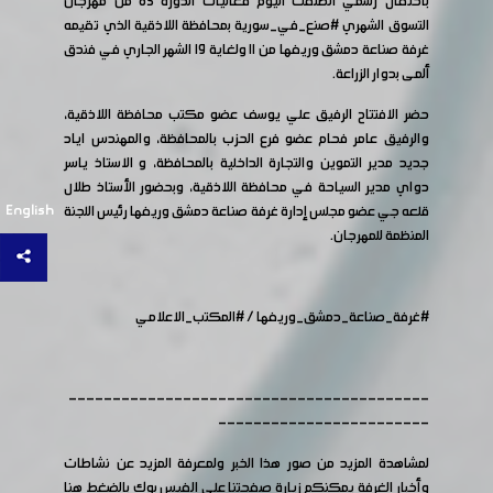
باحتفال رسمي انطلقت اليوم فعاليات الدورة ٨٥ من مهرجان
التسوق الشهري
#صنع_في_سورية
بمحافظة اللاذقية الذي تقيمه
غرفة صناعة دمشق وريفها من ١١ ولغاية ١٩ الشهر الجاري في فندق
ألمى بدوار الزراعة.
حضر الافتتاح الرفيق علي يوسف عضو مكتب محافظة اللاذقية،
والرفيق عامر فحام عضو فرع الحزب بالمحافظة، والمهندس اياد
جديد مدير التموين والتجارة الداخلية بالمحافظة، و الاستاذ ياسر
دواي مدير السياحة في محافظة اللاذقية، وبحضور الأستاذ طلال
English
قلعه جي عضو مجلس إدارة غرفة صناعة دمشق وريفها رئيس اللجنة
المنظمة للمهرجان.
#غرفة_صناعة_دمشق_وريفها
/
#المكتب_الاعلامي
-----------------------------------------
------------------------
لمشاهدة المزيد من صور هذا الخبر ولمعرفة المزيد عن نشاطات
وأخبار الغرفة يمكنكم زيارة صفحتنا على الفيس بوك
بالضغط هنا