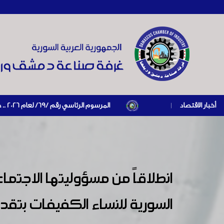
أخبار الاقتصاد
|
المرسوم الرئاسي رقم /69/ لعام 2026 .. دعم ضريبي للمنشآت المتضررة في إطار مسار التعافي الاقتصادي وإعادة تنشيط الإنتاج
المستوردين بإبراز براءة ذمة مالية سارية صادرة عن ا
الوهمي، ومكافحة التهرب الضريبي أصدرت وزارة المالية قرار يستوجب 
تشكيل لجنة مهمتها البت في الطلبات المقدمة الى الوز
بخصوص تشكيل لجنة للكشف على المنشآت المتضررة
صناعة دمشق وريفها تدعو جميع السادة الصناعيين إلى الت
انطلاقاً من مسؤوليتها الاجتم
المؤسسة العامة للتأمينات الاجتماعية تعلم
السورية للنساء الكفيفات بتقد