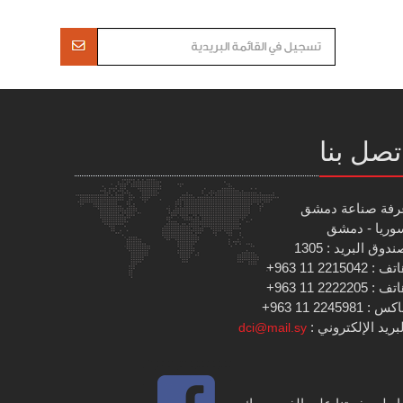
تصل بنا
رفة صناعة دمشق
وريا - دمشق
دوق البريد : 1305
 : 2215042 11 963+
 : 2222205 11 963+
س : 2245981 11 963+
بريد الإلكتروني :
dci@mail.sy