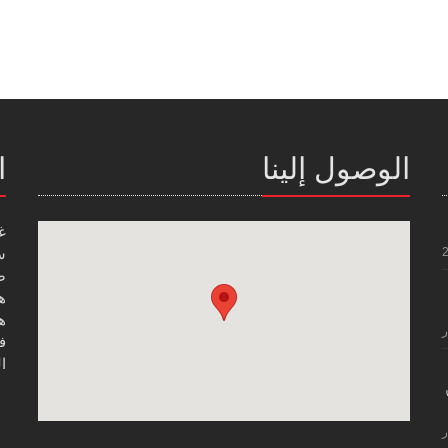
الوصول إلينا
ا
غ
س
صن
هاتف
هاتف
ر
فاك
ال
ر