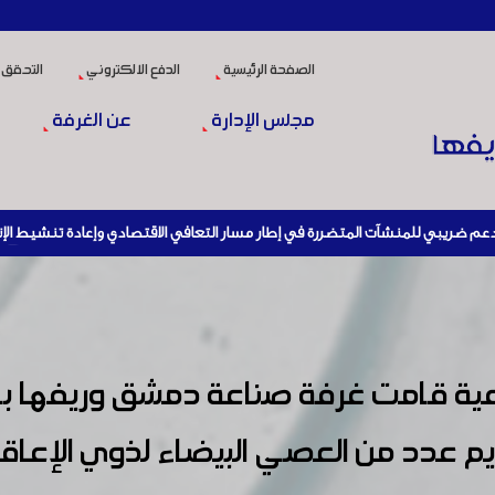
الصفحة الرئيسية
الدفع الالكتروني
التحقق 
مجلس الإدارة
عن الغرفة
لهيئة العامة للضرائب والرسوم أو مديرياتها عند القيام بعمليات الاستيراد
من خلاله استيفاء سلفة ضريبية من المستوردون بقيمة 2 في المئة من قيمة الفاتورة.
ارة خلال فترة نفاذ مرسوم الإعفاء بخصوص وقف العمل للمنشات المتضررة نتيجة أعمال الن
ضرورة تسجيل جميع العمال بالمؤسسة العامة للتامينات الاجتماعية 
عامل بروح إيجابية ومسؤولة مع إجراءات التحصيل الضريبي، والمبادرة إلى تسوية ا
اعية قامت غرفة صناعة دمشق وريفها با
نا بعدم قبول أي معاملة لصناعي الا اذا أبرز صورة عن تسجيل الغرفة لنفس العام (
يم عدد من العصي البيضاء لذوي الإعاقة