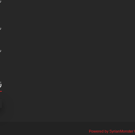
ر
ر
ر
ز
Powered by SyrianMonster 