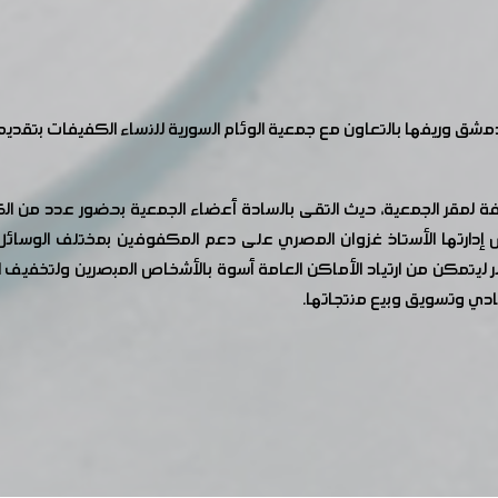
مشق وريفها بالتعاون مع جمعية الوئام السورية للنساء الكفيفات بتقدي
رفة لمقر الجمعية، حيث التقى بالسادة أعضاء الجمعية بحضور عدد من ا
رتها الأستاذ غزوان المصري على دعم المكفوفين بمختلف الوسائل وا
 ليتمكن من ارتياد الأماكن العامة أسوة بالأشخاص المبصرين ولتخفيف 
دي وتسويق وبيع منتجاتها.