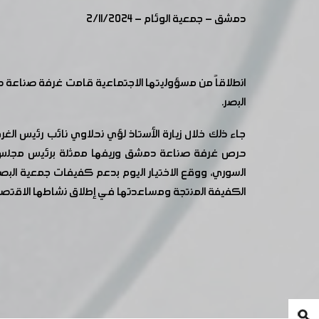
دمشق - جمعية الوئام - 2/11/2024
انطلاقاً من مسؤوليتها الاجتماعية قامت غرفة صناعة د
البصر.
جاء ذلك خلال زيارة الأستاذ لؤي نحلاوي نائب رئيس الغ
حرص غرفة صناعة دمشق وريفها ممثلة برئيس مجلس إدا
السوري، ووقع الاختيار اليوم بدعم كفيفات جمعية البصر
الكفيفة المنتجة ومساعدتها في إطلاق نشاطها الاقتصا