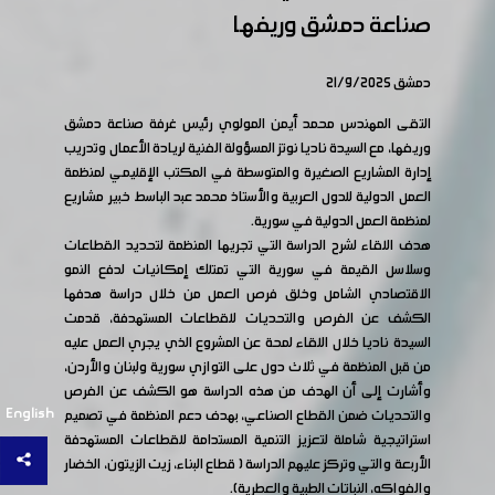
صناعة دمشق وريفها
دمشق 21/9/2025
التقى المهندس محمد أيمن المولوي رئيس غرفة صناعة دمشق
وريفها، مع السيدة ناديا نوتز المسؤولة الفنية لريادة الأعمال وتدريب
إدارة المشاريع الصغيرة والمتوسطة في المكتب الإقليمي لمنظمة
العمل الدولية للدول العربية والأستاذ محمد عبد الباسط خبير مشاريع
لمنظمة العمل الدولية في سورية.
هدف اللقاء لشرح الدراسة التي تجريها المنظمة لتحديد القطاعات
وسلاسل القيمة في سورية التي تمتلك إمكانيات لدفع النمو
الاقتصادي الشامل وخلق فرص العمل من خلال دراسة هدفها
الكشف عن الفرص والتحديات للقطاعات المستهدفة، قدمت
السيدة ناديا خلال اللقاء لمحة عن المشروع الذي يجري العمل عليه
من قبل المنظمة في ثلاث دول على التوازي سورية ولبنان والأردن،
وأشارت إلى أن الهدف من هذه الدراسة هو الكشف عن الفرص
English
والتحديات ضمن القطاع الصناعي، بهدف دعم المنظمة في تصميم
استراتيجية شاملة لتعزيز التنمية المستدامة للقطاعات المستهدفة
الأربعة والتي وتركز عليهم الدراسة ( قطاع البناء، زيت الزيتون، الخضار
والفواكه، النباتات الطبية والعطرية).