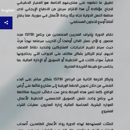
تطبيق ما تعلموه على مشاريعهم الخاصة هو المعيار الحقيقي
للنجاح، مؤكدة أن هذا الالتزام سيعزز من الانطباع الإيجابي لدى
English
منظمة العمل الدولية تجاه بيئة ريادة الأعمال في سورية، مما يفتح
آفاقاً أوسع للتعاون المستقبلي.
تقام الدورة بإشراف المدربين المعتمدين من برنامج (SIYB) مجد
منصور، و لؤي نصار، اللذان أوضحا أن التدريب سيعتمد نهجاً مرناً،
حيث سيتم تقييم احتياجات المشاركين وتحديد نقاط الضعف
لديهم، ليتم التركيز بشكل مكثف على الجوانب التي يحتاجونها
فعلياً، سواء كانت في التخطيط أو التسويق أو الإدارة المالية، بما
يتناسب مع طبيعة الشريحة المتدربة.
وتركز الحزمة الثانية من البرنامج (SIYB) بشكل مباشر على البدء
الفعلي من خلال تحويل الخطط الورقية إلى مشاريع قائمة على أرض
الواقع، كما تتميز هذه المرحلة بدمج ست حقائب تدريبية متكاملة
في برنامج واحد، تشمل: التسويق التخصصي، التخطيط للأعمال،
الموارد البشرية، المحاسبة المالية، إدارة المخزون، عمليات الشراء
للمشروع.
الفئات المستهدفة لهذه الدورة رواد الأعمال الطامحين، أصحاب