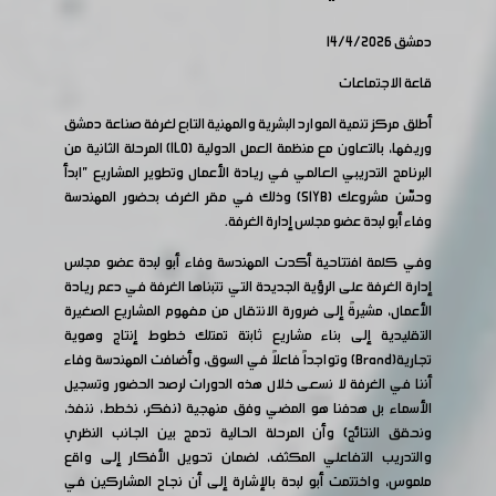
دمشق 14/4/2026
قاعة الاجتماعات
أطلق مركز تنمية الموارد البشرية والمهنية التابع لغرفة صناعة دمشق
وريفها، بالتعاون مع منظمة العمل الدولية (ILO) المرحلة الثانية من
البرنامج التدريبي العالمي في ريادة الأعمال وتطوير المشاريع "ابدأ
وحسّن مشروعك (SIYB) وذلك في مقر الغرف بحضور المهندسة
وفاء أبو لبدة عضو مجلس إدارة الغرفة.
وفي كلمة افتتاحية أكدت المهندسة وفاء أبو لبدة عضو مجلس
إدارة الغرفة على الرؤية الجديدة التي تتبناها الغرفة في دعم ريادة
الأعمال، مشيرةً إلى ضرورة الانتقال من مفهوم المشاريع الصغيرة
التقليدية إلى بناء مشاريع ثابتة تمتلك خطوط إنتاج وهوية
تجارية(Brand) وتواجداً فاعلاً في السوق، وأضافت المهندسة وفاء
أننا في الغرفة لا نسعى خلال هذه الدورات لرصد الحضور وتسجيل
الأسماء بل هدفنا هو المضي وفق منهجية (نفكر، نخطط، ننفذ،
ونحقق النتائج) وأن المرحلة الحالية تدمج بين الجانب النظري
والتدريب التفاعلي المكثف، لضمان تحويل الأفكار إلى واقع
ملموس، واختتمت أبو لبدة بالإشارة إلى أن نجاح المشاركين في