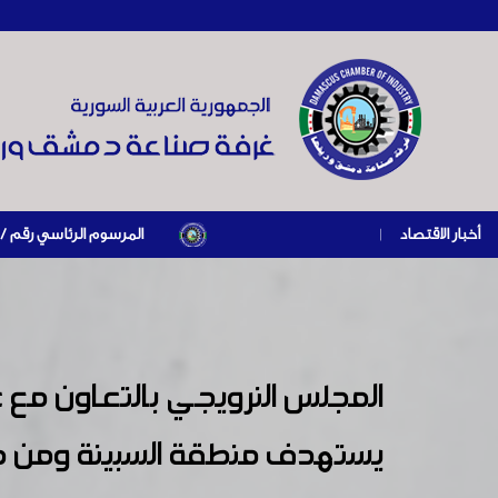
أخبار الاقتصاد
|
المرسوم الرئاسي رقم /69/ لعام 2026 .. دعم ضريبي للمنشآت المتضررة في إطار مسار التعافي الاقتصادي وإعادة تنشيط الإنتاج
المجلس النرويجي بالتعاون مع
يستهدف منطقة السبينة ومن ض