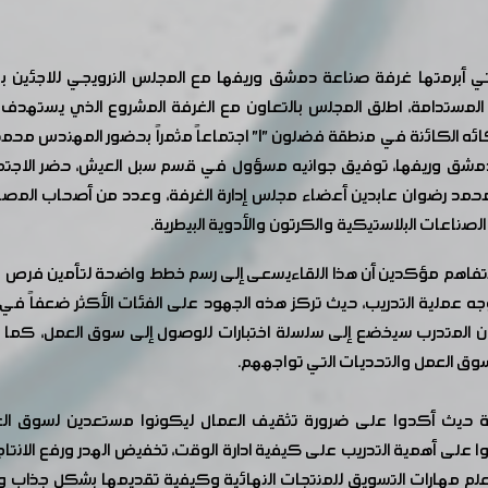
ي أبرمتها غرفة صناعة دمشق وريفها مع المجلس النرويجي للاجئين به
 المستدامة، اطلق المجلس بالتعاون مع الغرفة المشروع الذي يستهد
وللتعريف بهذا المشروع عقد في منشأة طرابلسي وشركائه الكائنة في منطق
مشق وريفها، توفيق جوانيه مسؤول في قسم سبل العيش، حضر الاجتماع ك
الصناعات البلاستيكية والكرتون والأدوية البيطرية.
التفاهم مؤكدين أن هذا اللقاءيسعى إلى رسم خطط واضحة لتأمين فرص
جه عملية التدريب، حيث تركز هذه الجهود على الفئات الأكثر ضعفاً ف
سوق العمل والتحديات التي تواجههم.
ث أكدوا على ضرورة تثقيف العمال ليكونوا مستعدين لسوق العمل، وا
ا على أهمية التدريب على كيفية ادارة الوقت، تخفيض الهدر ورفع الانتا
همية تعلم مهارات التسويق للمنتجات النهائية وكيفية تقديمها بشكل جذاب