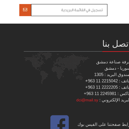
تصل بنا
رفة صناعة دمشق
وريا - دمشق
دوق البريد : 1305
 : 2215042 11 963+
 : 2222205 11 963+
س : 2245981 11 963+
بريد الإلكتروني :
dci@mail.sy
ابط صفحتنا على الفيس بوك