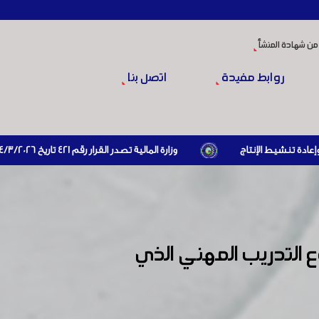
من شهادة المنشأ
روابط مفيدة
اتصل بنا
وزارة المالية تصدر القرار رقم 421 تاريخ 24/3/2026 المتضمن الزام المستوردين بإبراز براءة ذمة مالية سارية صادرة عن الهيئة العامة للضرائب والرسوم أو مديرياتها عند القيام بعمليات الاستيراد
التدريب المهني الذي