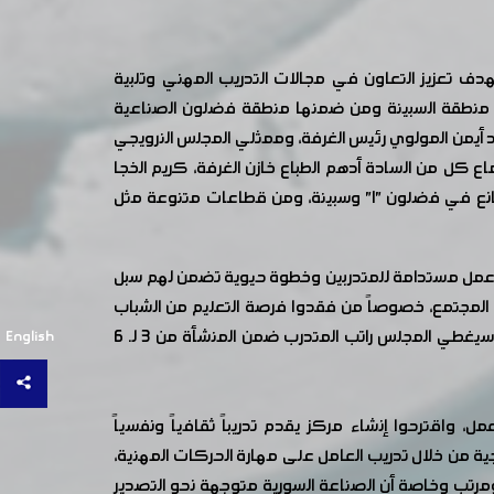
دف تعزيز التعاون في مجالات التدريب المهني وتلبية
ف منطقة السبينة ومن ضمنها منطقة فضلون الصناعية
ة فضلون "1" اجتماعاً مثمراً بحضور المهندس محمد أيمن المولوي رئيس الغرفة، وممثلي المجلس النرويجي
ل من السادة أدهم الطباع خازن الغرفة، كريم الخجا
عضو مكتب الغرفة، نور الدين سمحا، أنس طرابلسي، د. محمد رضوان عابدين أعضاء مجلس إدارة الغرفة، وعدد من أصحاب المصانع في فضلون "1" وسبينة، ومن قطاعات متنوعة مثل
 عمل مستدامة للمتدربين وخطوة حيوية تضمن لهم سبل
ي المجتمع، خصوصاً من فقدوا فرصة التعليم من الشباب
الذين تتراوح أعمارهم بين 15 و35 عاماً، كما أشاروا إلى ان المتدرب سيخضع إلى سلسلة اختبارات للوصول إلى سوق العمل، كما سيغطي المجلس راتب المتدرب ضمن المنشأة من 3 لـ 6
English
قترحوا إنشاء مركز يقدم تدريباً ثقافياً ونفسياً
جية من خلال تدريب العامل على مهارة الحركات المهنية،
 ومرتب وخاصة أن الصناعة السورية متوجهة نحو التصدير