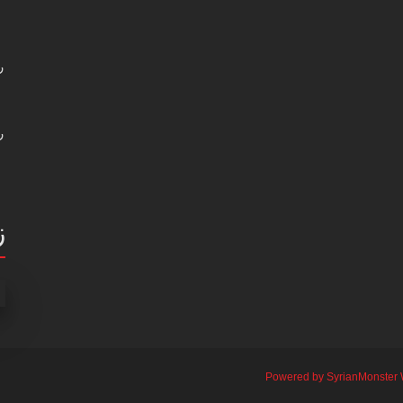
ر
ر
ز
Powered by SyrianMonster 