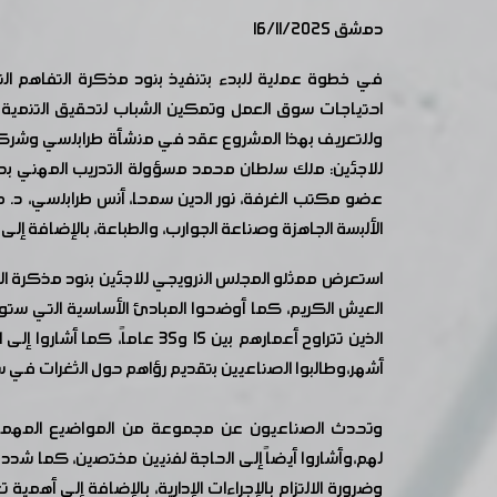
دمشق 16/11/2025
في خطوة عملية للبدء بتنفيذ بنود مذكرة التفاهم الت
احتياجات سوق العمل وتمكين الشباب لتحقيق التنمية
للاجئين: ملك سلطان محمد مسؤولة التدريب المهني بد
الألبسة الجاهزة وصناعة الجوارب، والطباعة، بالإضافة إلى 
استعرض ممثلو المجلس النرويجي للاجئين بنود مذكرة 
العيش الكريم، كما أوضحوا المبادئ الأساسية التي ستو
أشهر،وطالبوا الصناعيين بتقديم رؤاهم حول الثغرات في 
وتحدث الصناعيون عن مجموعة من المواضيع المهمة حي
لهم،وأشاروا أيضاً إلى الحاجة لفنيين مختصين، كما شددو
وضرورة الالتزام بالإجراءات الإدارية، بالإضافة إلى أ