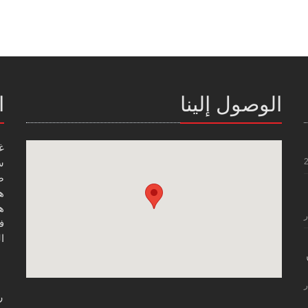
الوصول إلينا
ا
غ
س
صن
هاتف
هاتف
ر
فاك
ال
ر
ر