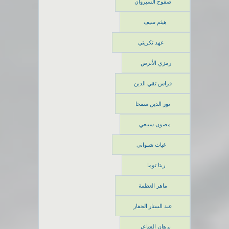
صفوح السيروان
هيثم سيف
عهد تكريتي
رمزي الأبرص
فراس تقي الدين
نور الدين سمحا
مصون سبيعي
غياث شنواني
ريتا توما
ماهر العظمة
عبد الستار الحفار
برهان الشاعر