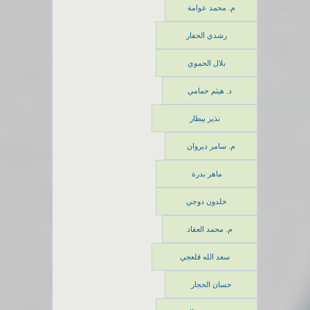
م. محمد عوامة
رشدي الحفار
بلال الحموي
د. هيثم حمامي
نذير بيطار
م. سامر ديروان
ماهر بدرة
خلدون دوجي
م. محمد العقاد
سعد الله قلعجي
حسان الحجار