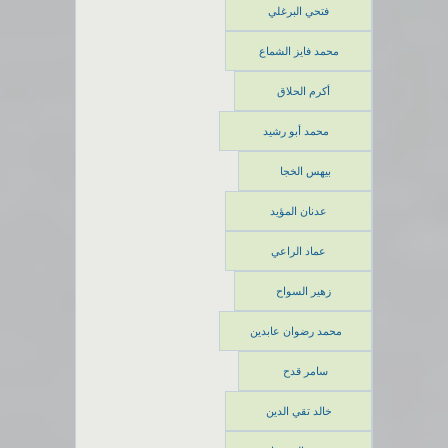
فتحي البرغلي
محمد فايز الشماع
أكرم الحلاق
محمد أبو رشيد
بيهس الخجا
عدنان المؤيد
عماد الراعي
زهير السواح
محمد رضوان عابدين
سامر قدح
خالد تقي الدين