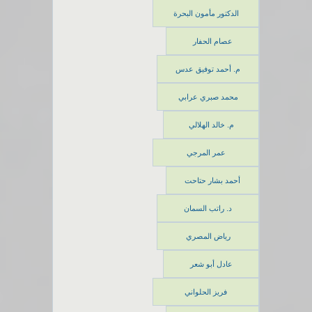
الدكتور مأمون البحرة
عصام الحفار
م. أحمد توفيق عدس
محمد صبري عرابي
م. خالد الهلالي
عمر المرجي
أحمد بشار حتاحت
د. راتب السمان
رياض المصري
عادل أبو شعر
فريز الحلواني