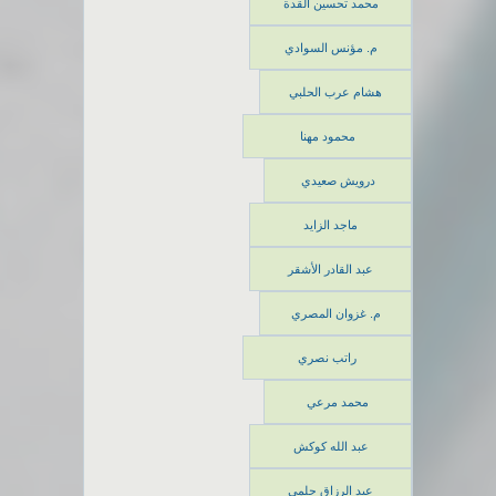
محمد تحسين القدة
م. مؤنس السوادي
هشام عرب الحلبي
محمود مهنا
درويش صعيدي
ماجد الزايد
عبد القادر الأشقر
م. غزوان المصري
راتب نصري
محمد مرعي
عبد الله كوكش
عبد الرزاق حلمي