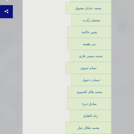
محمد عدنان معتوق
ميشيل زكرت
بشير حاكمة
بدر طعمة
محمد ميسر غازي
بسام حموي
حسان دعبول
محمد هلال الحموي
صادق حربا
رائد الطباع
محمد طلال عبار