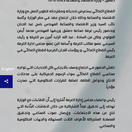
دمشق - وزارة الاقتصاد والصناعة 15/11/2025
القطاع الغذائي يستعرض تحدياته ومقترحاته لتطوير العمل مع وزارة
الاقتصاد والصناعة وذلك خلال اجتماع عقد في مقر الوزارة برئاسة
نائب السيد وزير الاقتصاد والصناعة المهندس باسل عبد الحنان
وبحضور رئيس غرفة صناعة دمشق وريفها المهندس محمد أيمن
المولوي وكل من السادة : عبد الله الزايد أمين سر الغرفة و رئيف
السبيعي عضو مكتب الغرفة و أسامة النن عضو مجلس ادارة الغرفة
رئيس القطاع الغذائي، و روؤساء اللجان الفرعية للقطاع الغذائي في
الغرفة.
ناقش الحضور في اجتماع وصف بالايجابي كل التحديات التي تواجه
English
صناعيي القطاع الغذائي سواء الرسوم الجمركية على مدخلات
الانتاج وحوامل الطاقة، اضافة للقرارات الحكومية التي صدرت
مؤخراً.
رئيس واعضاء مجلس إدارة الغرفة أشاروا إلى أن اللقاءات مع الوزارة
تهدف إلى تحقيق مبدأ التشاركية من خلال النقاشات البنّاءة التي
تنتج عن هذه الاجتماعات، وإيصال صوت الصناعي وتحقيق
المصلحة المشتركة للأطراف الثلاث المستهلك والجهات الحكومية
والصناعي.