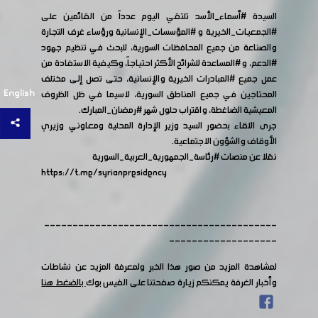
السيدة
#أسماء_الأسد
تلتقي اليوم عدداً من القائمين على
#الجمعيات_الخيرية
و
#المؤسسات_الإنسانية
ورؤساء غرف التجارة
والصناعة من جميع المحافظات السورية، للبحث في تنظيم جهود
#الدعم
، و
#المساعدة
للشرائح الأكثر احتياجاً، وكيفية الاستفادة من
عمل جميع
#المبادرات
الخيرية والإنسانية، حتى تصل إلى مختلف
English
المحتاجين في جميع المناطق السورية، لاسيما في ظل الظروف
المعيشية الضاغطة، واقتراب حلول شهر
#رمضان_المبارك
.
جرى اللقاء بحضور السيد وزير الإدارة المحلية ومعاوني وزيري
الأوقاف والشؤون الاجتماعية.
نقلا عن منصات
#رئاسة_الجمهورية_العربية_السورية
https://t.me/syrianpresidency
-----------------------------------------
-------------------
لمشاهدة المزيد من صور هذا الخبر ولمعرفة المزيد عن نشاطات
وأخبار الغرفة يمكنكم زيارة صفحتنا على الفيس بوك
بالضغط هنا