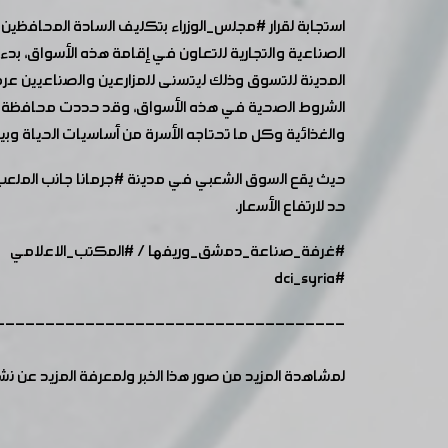
استجابة لقرار
#مجلس_الوزراء
بتكليف السادة المحافظين 
الصناعية والتجارية للتعاون في إقامة هذه الأسواق، بدء
المدينة للتسوق وذلك ليتسنى للمزارعين والصناعيين ع
الشروط الصحية في هذه الأسواق، وقد حددت محافظة
والغذائية وكل ما تحتاجه الأسرة من أساسيات الحياة وبي
حيث يقع السوق الشعبي في مدينة
#جرمانا
جانب الملعب
حد لارتفاع الأسعار.
#غرفة_صناعة_دمشق_وريفها
/
#المكتب_الاعلامي
#dci_syria
-----------------------------------
لمشاهدة المزيد من صور هذا الخبر ولمعرفة المزيد عن ن