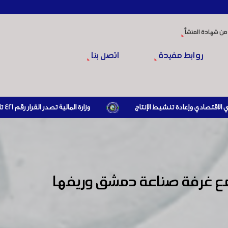
من شهادة المنشأ
روابط مفيدة
اتصل بنا
وزارة المالية تصدر القرار رقم 421 تاريخ 24/3/2026 المتضمن الزام المستوردين بإبراز براءة ذمة مالية سارية صادرة عن الهيئة العامة للضرائب والرسوم أو مديرياتها عند القيام بعمليات الاستيراد
مع غرفة صناعة دمشق وريفها