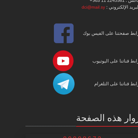
س : 2245981 11 963+
بريد الإلكتروني :
dci@mail.sy
ابط صفحتنا على الفيس بوك
ابط قناتنا على اليوتيوب
ابط قناتنا على التلغرام
وار هذه الصفحة