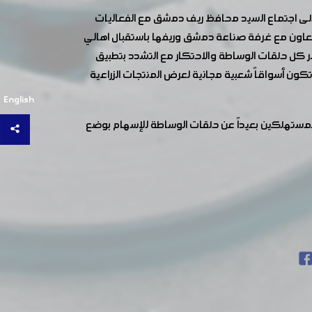
على اجتماع السيد محافظ ريف دمشق مع الفعاليات
عاون مع غرفة صناعة دمشق وريفها باستقبال اهالي
كل حلقات الوساطة والاحتكار مع التشدد بتطبيق
كون أسواقاً شعبية مجانية لعرض المنتجات الزراعية
English
لمستهلكين بعيداً عن حلقات الوساطة للإسهام بوضع