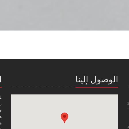
الوصول إلينا
ا
غ
س
صن
هاتف
هاتف
ر