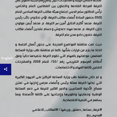
متابعة لنقاش الرؤية والمتقرحات حول وضع إستراتيجية لتطوير عمل
الغرفة للمرحلة القادمة والتعاون بين القطاعين العام والخاص،
ترأس الدكتور سامر الدبس اجتماع هيئة مكتب الغرفة السادس للعام
2020 بحضور السادة أعضاء مكتب الغرفة: لؤي نحلاوي نائب رئيس
الغرفة، محمد أكرم الحلاق أمين سر الغرفة، م. محمد أيمن مولوي
خازن الغرفة، م. محمد مهند دعدوش و حسام عابدين أعضاء مكتب
الغرفة، خلدون دادو مدير عام الغرفة.
حيث تمت مناقشة المواضيع المدرجة على جدول أعمال الجلسة و
اتخاذ ما يلزم من قرارات بشأنها. كما تم مناقشة طلب وزارة الصناعة
المتضمن موافاتهم بالمهام التي تقوم الغرفة بتنفيذها حالياً وفق
English
أحكام المرسوم التشريعي رقم /52/ للعام 2009 والمقترحات
لتفعيل كافة المهام والاختصاصات.
و تم خلال مناقشة طلب وزارة الصناعة التركيز على الجهود الكبيرة
التي تبذلها الغرفة ممثلة برئيس وأعضاء مجلس إدارتها في تمثيل
مصالح الأخوة الصناعيين والدور الكبير للغرفة في دعم الصناعة
الوطنية وحمايتها وتطويرها وإنجاحها على كافة الأصعدة وبما
يساهم في التنمية الاقتصادية.
#غرفة_صناعة_دمشق_وريفها
/
#المكتب_الاعلامي
#dci_syria