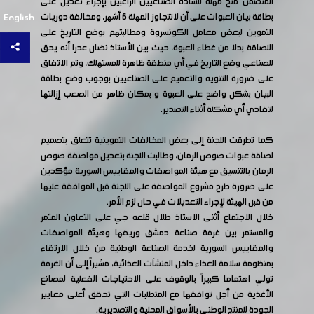
المتضمن منح مهلة للسادة الصناعيين الراغبين بإجراء تعديل على
بطاقة بيان العبوات على أن لاتتجاوز المهلة 6 أشهر، ومخالفة دوريات
English
التموين لبعض معامل الكونسروة ومطالبتهم بوضع التاريخ على
اللصاقة بدلا من غطاء العبوة، حيث بين الأستاذ نضال عدرا أنه يحق
للصناعي وضع التاريخ في أي منطقة ظاهرة للمستهلك، وتم الاتفاق
على ضرورة التنويه والتعميم على الصناعيين بوجوب وضع بطاقة
البيان بشكل واضح على العبوة و بمكان ظاهر من الصعب إزالتها
لتفادي أي مشكلة أثناء التصدير.
كما تطرقت اللجنة إلى بعض المخالفات التموينية تتعلق بتصميم
لصاقة عبوات صوص الرمان، وطالبت اللجنة بتعديل مواصفة صوص
الرمان بالتنسيق مع هيئة المواصفات والمقاييس السورية مؤكدين
على ضرورة طرح مشروع المواصفة على اللجنة قبل الموافقة عليها
من قبل الهيئة لإجراء التعديلات في حال لزم الأمر.
خلال الاجتماع أثنى الاستاذ طلال قلعه جي على التعاون المثمر
والمستمر بين غرفة صناعة دمشق وريفها وهيئة المواصفات
والمقاييس السورية لخدمة الصناعة الوطنية من خلال الارتقاء
بمنظومة سلامة الغذاء داخل المنشآت الغذائية، مشيراً إلى أن الغرفة
تولي اهتماما كبيراً بالوقوف على الاحتياجات الفعلية لمصانع
الأغذية من أجل توافقها مع المتطلبات التي تحقق أعلى معايير
الجودة للمنتج الوطني بالأسواق المحلية والتصديرية.