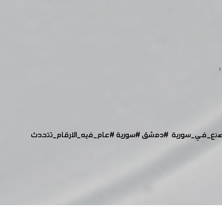
نع_في_سورية
#دمشق
#سورية
#عام_فيه_الارقام_تتحدث