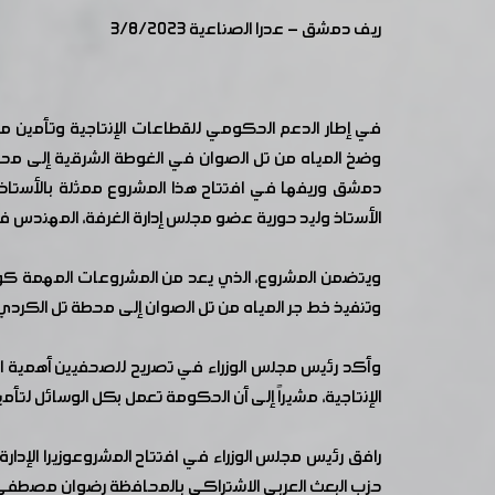
ريف دمشق - عدرا الصناعية 3/8/2023
في إطار الدعم الحكومي للقطاعات الإنتاجية وتأمين متط
دمشق وريفها في افتتاح هذا المشروع ممثلة بالأستاذ 
الأستاذ وليد حورية عضو مجلس إدارة الغرفة، المهندس ف
وتنفيذ خط جر المياه من تل الصوان إلى محطة تل الكردي، إ
وأكد رئيس مجلس الوزراء في تصريح للصحفيين أهمية ال
الإنتاجية، مشيراً إلى أن الحكومة تعمل بكل الوسائل لت
رافق رئيس مجلس الوزراء في افتتاح المشروعوزيرا الإد
حزب البعث العربي الاشتراكي بالمحافظة رضوان مصطفى