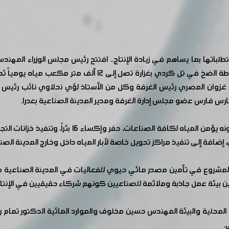
لباتها بما يساهم في زيادة الإنتاج.. افتتح رئيس مجلس الوزراء المه
وضخ المياه من تل الصوان في الغوطة الشرقية إلى محطة الضخ في
غزوان المصري رئيس الغرفة وكل من الأستاذ لؤي نحلاوي نائب رئيس ال
ارس فارس عضو مجلس إدارة الغرفة ومدير المدينة الصناعية بعدرا.
ويتضمن المشروع، الذي يعد من المشروعات المهمة كون
ضافة إلى تنفيذ مراكز تحويل خاصة لآبار المياه داخل وخارج المدينة الصنا
مشروع في تأمين مصدر مائي حيوي للفعاليات في المدينة الصناعية مع 
أمين بيئة عمل جاذبة وملائمة للصناعيين كونهم شركاء حقيقيين في الإنتا
ارة المحلية والبيئة المهندس حسين مخلوف والموارد المائية الدكتور 
.