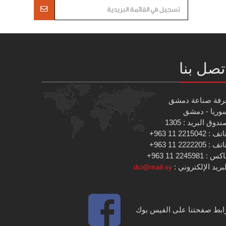
تصل بنا
رفة صناعة دمشق
وريا - دمشق
دوق البريد : 1305
 : 2215042 11 963+
 : 2222205 11 963+
س : 2245981 11 963+
بريد الإلكتروني :
dci@mail.sy
ابط صفحتنا على الفيس بوك