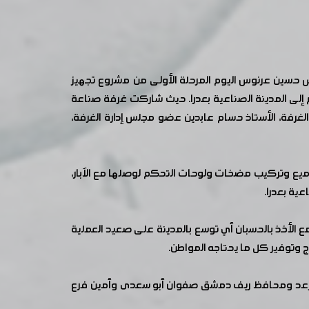
ندس حسين عرنوس اليوم المرحلة الأولى من مشروع تجهيز
 تل كردي بغزارة تصل إلى 12 ألف متر مكعب مياه يومياً ثم إلى المدينة الصناعية بعدرا. حيث شاركت غرفة صناعة
غرفة، الأستاذ حسام عابدين عضو مجلس إدارة الغرفة،
ه يؤمن المياه لكافة الصناعات، حفر وإكساء 16 بئراً، وتنفيذ خزانات التجميع وتركيب مضخات ولوحات التحكم لوصلها مع الآبار،
عية بعدرا.
الأخذ بالحسبان أي توسع بالمدينة على صعيد العملية
ج وتوفير كل ما يحتاجه المواطن.
تمام رعد ومحافظ ريف دمشق صفوان أبو سعدى وأمين فرع