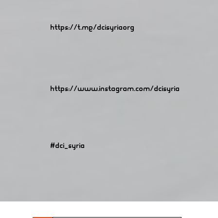
https://t.me/dcisyriaorg
https://www.instagram.com/dcisyria​
#dci_syria