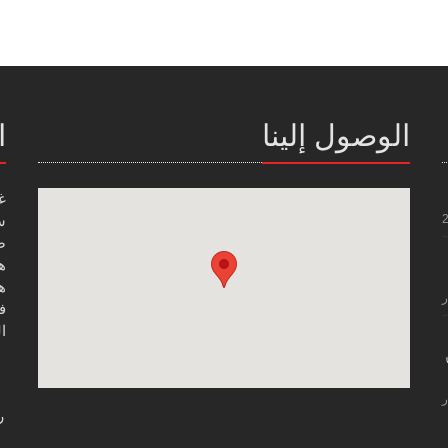
الوصول إلينا
ا
غ
س
صن
هاتف
هاتف
ر
فاك
ال
ر
ر