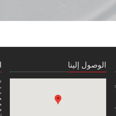
الوصول إلينا
ا
غ
س
صن
هاتف
هاتف
ر
فاك
ال