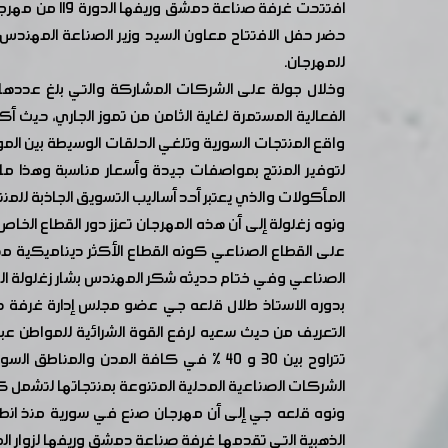
افتتحت غرفة
حضر حفل الافتتاح معاون السيد وزير الصناعة المهندس
للمهرجان.
الفعالية المستمرة لغاية الثامن من تموز الجاري، حيث 
واقع المنتجات السورية وتلغي الحلقات الوسيطة بين ال
لتوفير المنتج بمواصفات جيدة وأسعار مناسبة وهذا ما ل
المأكولات والذي يعتبر أحد أساليب التسويق الجاذبة للمنت
ونوه زغلولة إلى أن هذه المهرجان تعزز دور القطاع الخا
على القطاع الصناعي كونه القطاع الأكثر ديناميكية مض
الصناعي وفي ختام حديثه شكر المهندس بشار زغلولة الجه
بدوره الاستاذ طلال قلعه جي عضو مجلس إدارة غرفة ص
التعريف من حيث سعيه لرفع القوة الشرائية للمواطن عبر
تتراوح بين ٣٠ و ٤٠ ٪ في كافة المدن و
الشركات الصناعية المحلية المتنوعة بمنتجاتها لتشمل كل م
الذهبية التي تقدمها غرفة صناعة دمشق وريفها لزوار 