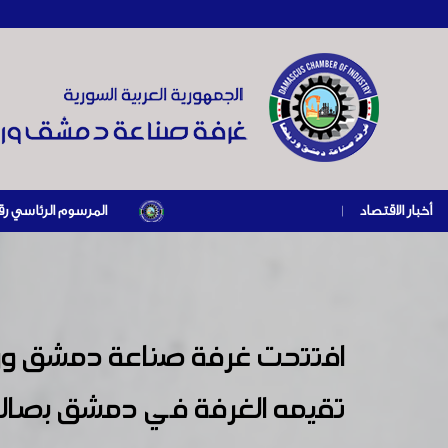
أخبار الاقتصاد
|
المرسوم الرئاسي رقم /69/ لعام 2026 .. دعم ضريبي للمنشآت المتضررة في إطار مسار التعافي الاقتصادي وإعادة تنشيط الإنتاج
تقيمه الغرفة في دمشق بصالة ال