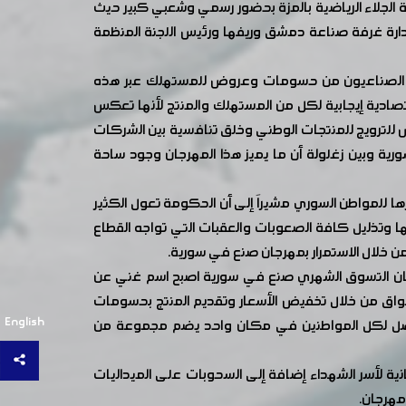
 في دمشق بصالة الجلاء الرياضية بالمزة بحضور رسمي وشعبي كبير حيث
دارة غرفة صناعة دمشق وريفها ورئيس اللجنة المنظمة
أبدى الضيوف تقديرهم لما يقدمه الصناعيون من حسومات وعروض للمستهلك عبر هذه
قتصادية إيجابية لكل من المستهلك والمنتج لأنها تعكس
 للترويج للمنتجات الوطني وخلق تنافسية بين الشركات
ورية وبين زغلولة أن ما يميز هذا المهرجان وجود ساحة
ها للمواطن السوري مشيراَ إلى أن الحكومة تعول الكثير
ا وتذليل كافة الصعوبات والعقبات التي تواجه القطاع
ن خلال الاستمرار بمهرجان صنع في سورية.
رجان التسوق الشهري صنع في سورية اصبح اسم غني عن
لأسواق من خلال تخفيض الأسعار وتقديم المنتج بحسومات
English
 تأثيرا ويصل لكل المواطنين في مكان واحد يضم مجموعة من
وم يقدم في كل دورة قسائم شراء مجانية لأسر الشهداء إضافة إلى السحوبات على الميداليات
مهرجان.