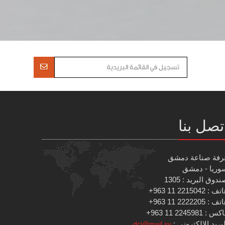
تصل بنا
رفة صناعة دمشق
وريا - دمشق
دوق البريد : 1305
 : 2215042 11 963+
 : 2222205 11 963+
س : 2245981 11 963+
بريد الإلكتروني :
dci@mail.sy