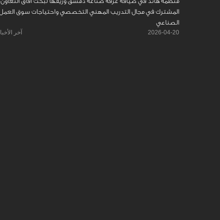
منظمة هاند في ضيافة غرفة صناعة دمشق وريفها لبحث آفاق التعاون
المشترك في مجال التدريب المهني التخصصي واحتياجات سوق العمل
الصناعي
2026-04-20
آخر الأخبا