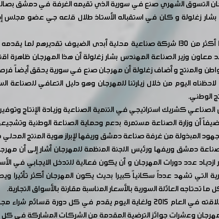
 صناعة دمشق وريفها الدورة 119 من مهرجان التسوق الشهري صنع في سورية الذي تقيمه الغرفة
 بشار زغلولة و كان في استقباله الأستاذ طلال قلعه جي عضو مجلس إ
وخلال جولة على الشركات المشاركة والتي بلغ عددها أكثر من 130 شركة صناعية محلية 
أكد معاون وزير الصناعة المهندس بشار زغلولة أن هذا المهرجان ظاهرة ا
مواطن والمنتج و أضاف زغلولة أن مهرجان صنع في سورية يحقق أيضاً فرص
احظناه اليوم من خلال زيارتنا للمهرجان وهو دليل التعافي للصناعة الس
ج الوطني.
ص الصناعي كشريك استراتيجي في التنمية الصناعية وزيادة الإنتاج وتوفير
يفاً أن وزارة الصناعة مستمرة بدعم وحماية الصناعة الوطنية وتشجيعه
ود المبذولة من غرفة صناعة دمشق وريفها لإبراز هوية المنتج المحلي م
ناعة دمشق وريفها ورئيس اللجنة المنظمة للمهرجان أشار إلى أن مه
 ازدياد عدد دورات المهرجان و أن يكون فعالية للتدخل الايجابي في ا
المناطق السورية التي تشهد عدداً سكانياً كبيرا بحيث يكون المهرجان أكثر
ا تحتاجه العائلة السورية بالأسعار المناسبة مقارنة بالأسواق التجارية.
ونوه قلعه جي إلى أن مهرجان صنع في سورية منذ انطلاقته في العام 2015 ولغاية الي
المهرجان وعشرات جوائز الترضية المقدمة من الشركات المشاركة في كل 