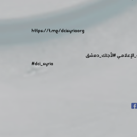
https://t.me/dcisyriaorg
الإعلامي
#لأجلك_دمشق
#dci_syria