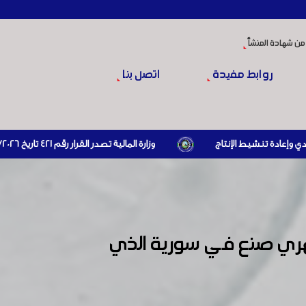
من شهادة المنشأ
روابط مفيدة
اتصل بنا
وزارة المالية تصدر القرار رقم 421 تاريخ 24/3/2026 المتضمن الزام المستوردين بإبراز براءة ذمة مالية سارية صادرة عن الهيئة العامة للضرائب والرسوم أو مديرياتها عند القيام بعمليات الاستيراد
من مهرجان التسوق الشهري صنع في سورية الذي