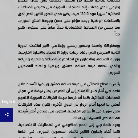
صناعات غذائية محلية من مختلف الأصناف تمثل مدى التقدم
والرقي الذي وصلت إليه المنتجات السورية في معرض الصناعات
الغذائية "سيريا فود 2019" حيث يظهر مدى التطور الكبير الذي لحق
بالصناعات الوطنية ويعد مؤشر على حسن وجودة المنتج السوري،
مما يجعل من الفعالية الاقتصادية حدثاً هاماً على مستوى كبير
جداً.
وبمشاركة واسعة وحضور رسمي وإعلامي كبير افتتحت الدورة
الثانية للمعرض الذي يقام برعاية وزارة الاقتصاد والتجارة الخارجية،
ووزارة الصناعة، وبالتعاون مع اتحاد غرف الصناعة والتجارة والزراعة
والذي تنظمه غرفة صناعة دمشق وريفها واتحاد المصدرين
السوري.
رئيس القطاع الغذائي في غرفة صناعة دمشق وريفها الأستاذ طلال
قلعه جي أشار خلال الافتتاح إلى أن المعرض يمثل نهضة في مجال
الصناعات الغذائية، كما أنه فرصة مهمة للشركات السورية لتقديم
English
أفضل ما لديها أمام الزوار من الدول الأخرى كون هذه الشركات
تمثل سوريا في الأسواق الخارجية، لتكون في متناول أكبر شريحة
ممكنة لدى المستهلكين هناك.
ونوه قلعة جي إلى الدعم الحكومي في الفعاليات الاقتصادية،
كما أشاد بتعاون الكبير لاتحاد المصدرين السوري، في اقامة