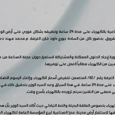
استجابة لمطالب السادة الصناعيين بتزويد المناطق الصناعية بالكهرباء على
قروق، بحضور كل من السادة جورج داود خازن الغرفة، م.محمد مهند د
ة إيجاد الحلول الممكنة والمشتركة لاستمرار دوران عجلة الصناعة من
عيين من الكهرباء مطالباً العمل على توفيرها.
خطوط التغذية الذهبية ضمن المناطق الصناعية بالكهرباء على مدة 24 ساعة، في هذا السياق 
 معفى من التقنين سيتم تزويده بالكهرباء بأسرع وقت.
باء بخصوص الطاقة البديلة والخط التبادلي حيث أكد السيد الوزير بأن هذ
لاستثمار أرض مدينة عدرا الصناعية لبيع المؤسسة العامة للكهرباء التي 