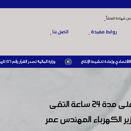
من شهادة المنشأ
روابط مفيدة
اتصل بنا
وزارة المالية تصدر القرار رقم 421 تاريخ 24/3/2026 المتضمن الزام المستوردين بإبراز براءة ذمة مالية سارية صادرة عن الهيئة العامة للضرائب والرسوم أو مديرياتها عند القيام بعمليات الاستيراد
استجابة لمطالب السادة الصناعيين بتزويد المناطق الصناعية بالكهرباء على مدة 24 ساعة التقى
ر الكهرباء المهندس عمر