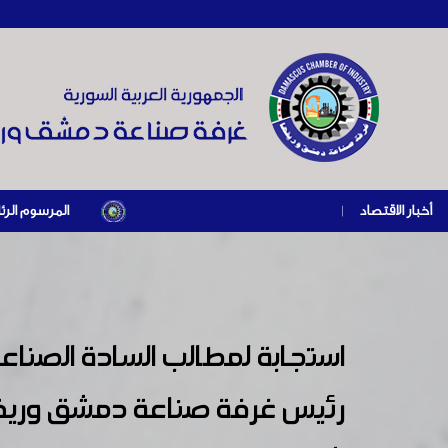
أخبار الاقتصاد
|
المرسوم الرئاسي رقم /69/ لعام 2026 .. دعم ضريبي للمنشآت المتضررة في إطار مسار التعافي الاقتصادي وإعادة 
رئيس غرفة صناعة دمشق وريفها