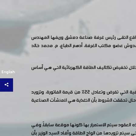
 مدة 24 ساعة وتطبيقه بشكل فوري على أرض الواقع التقى رئيس غرفة صناعة دمشق وريفها المهندس
عدوش عضو مكتب الغرفة، أدهم الطباع، م. محمد خالد
 خلال تخفيض تكاليف الطاقة الكهربائية التي هي أساس
English
وتناول الاجتماع عدة قضايا كان أبرزها مناقشة كتاب الغرفة رقم /112/ المتضمن تخفيض أسعار الكهرباء وإلغاء الرسوم الاضافية التي تفرض وتعادل 22% من قيمة الفاتورة، وتزويد
وعد السيد الوزير بتحقيق ذلك في حال تحققت الشروط بأن التغذية هي للمنشآت الصناعية
ه العقود سيتم الاستمرار بها كونها موقعة سابقاً، وفي
سيتم تزويدها من الواح الطاقة وأفاد السيد الوزير بأن