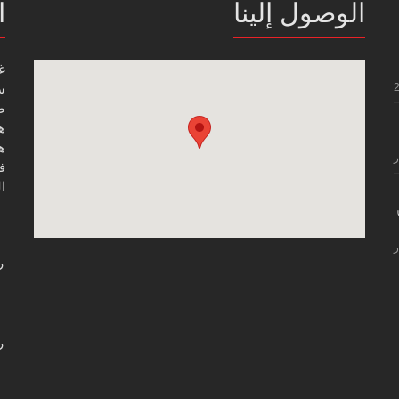
الوصول إلينا
ا
غ
س
صن
هاتف
هاتف
ر
فاك
ال
ر
ر
ر