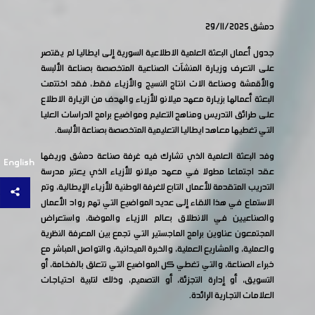
دمشق 29/11/2025
جدول أعمال البعثة العلمية الاطلاعية السورية إلى ايطاليا لم يقتصر
على التعرف وزيارة المنشآت الصناعية المتخصصة بصناعة الألبسة
والأقمشة وصناعة الات انتاج النسيج والأزياء فقط، فقد اختتمت
البعثة أعمالها بزيارة معهد ميلانو للأزياء والهدف من الزيارة الاطلاع
على طرائق التدريس ومناهج التعليم ومواضيع برامج الدراسات العليا
التي تغطيها معاهد ايطاليا التعليمية المتخصصة بصناعة الألبسة.
وفد البعثة العلمية الذي تشارك فيه غرفة صناعة دمشق وريفها
English
عقد اجتماعا مطولا في معهد ميلانو للأزياء الذي يعتبر مدرسة
التدريب المتقدمة للأعمال التابع للغرفة الوطنية للأزياء الإيطالية، وتم
الاستماع في هذا اللقاء إلى عديد المواضيع التي تهم رواد الأعمال
والصناعيين في الانطلاق بعالم الازياء والموضة، واستعراض
المجتمعون عناوين برامج الماجستير التي تجمع بين المعرفة النظرية
والعملية، والمشاريع العملية، والخبرة الميدانية، والتواصل المباشر مع
خبراء الصناعة، والتي تغطي كل المواضيع التي تتعلق بالفخامة، أو
التسويق، أو إدارة التجزئة، أو التصميم، وذلك لتلبية احتياجات
العلامات التجارية الرائدة.