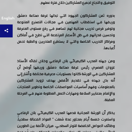
التوفيق والنجاح لجميع المشاركين خلال فترة عملهم.
بدوره ثمن المشاركون الجهود التي تبذلها غرفة صناعة دمشق
English
وريفها في استقطاب المهتمين في مجالات التصنيع المتنوعة
وتوفير فرص تدريب مجانية لهم تساهم في رفع مستوى المعرفة
وتحسين قدراتهم في ظل الأسعار المرتفعة التي تطرح في أماكن
ومراكز التدريب الخاصة والتي لا يستطيع المتدربين والطلبة تحمل
أعباءها.
ومن جهته المدرب الكيميائي بلال الرفاعي وخلال لقائه الأستاذ
غزوان المصري رئيس غرفة صناعة دمشق وريفها أوضح أن
المشاركين في الورشة كانوا بمستويات معرفية مختلفة وأشار إلى
أنه بذل جهده في تقديم الأفضل بهدف تزويد المشاركين
بالمعلومات وفهم أساسيات المواصفات الخاصة وتطوير المنتجات
والإلمام بمعايير السلامة ومهارات العمل المطلوبة منهم في المرحلة
المقبلة.
يذكر أن الورشة المجانية قدمها المدرب الكيميائي بلال الرفاعي
واستمرت خمسة أيام بمحاور عدة شملت " المواد الفعالة سطحياً،
وظائف العوامل الخافضة للتوتر السطحي، ميزان الألفة بين الطورين