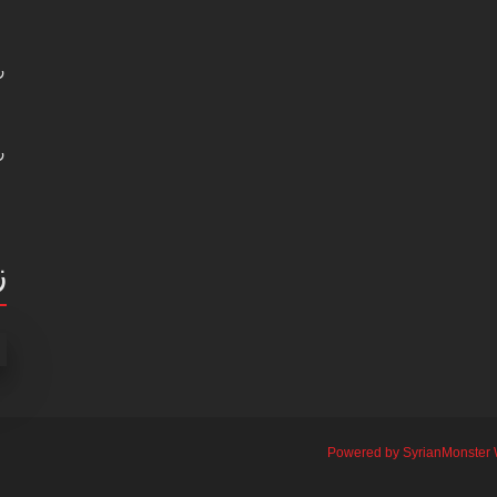
ر
ر
ز
Powered by SyrianMonster 