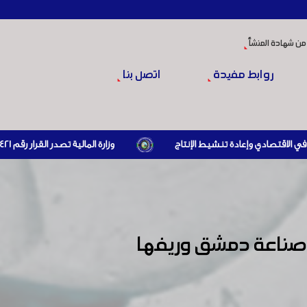
من شهادة المنشأ
روابط مفيدة
اتصل بنا
وزارة المالية تصدر القرار رقم 421 تاريخ 24/3/2026 المتضمن الزام المستوردين بإبراز براءة ذمة مالية سارية صادرة عن الهيئة العامة للضرائب والرسوم أو مديرياتها عند القيام بعمليات الاستيراد
فة صناعة دمشق وريفها