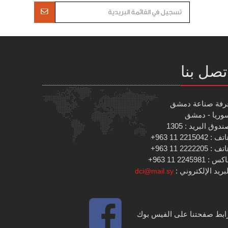
تصل بنا
رفة صناعة دمشق
وريا - دمشق
دوق البريد : 1305
 : 2215042 11 963+
 : 2222205 11 963+
س : 2245981 11 963+
بريد الإلكتروني :
dci@mail.sy
ابط صفحتنا على الفيس بوك