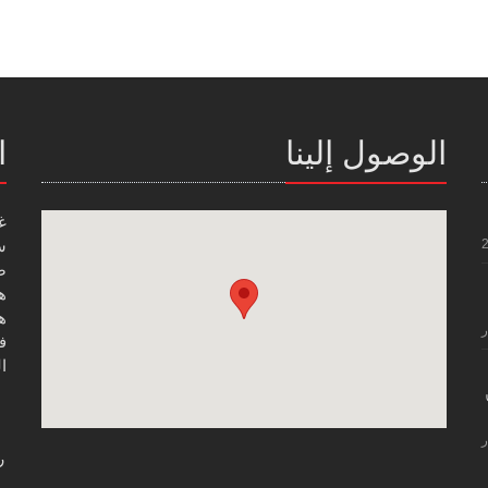
الوصول إلينا
ا
غ
س
صن
هاتف
هاتف
ر
فاك
ال
ر
ر