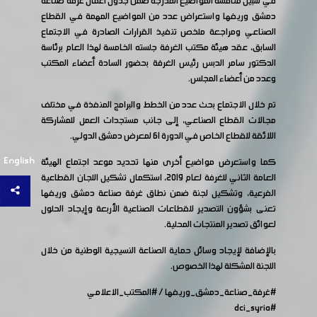
في سبيل مناقشة المواضيع المدرجة ضمن جدول أعمال غرفة صناعة
دمشق وريفها واستعراض عدد من المواضيع المهمة في القطاع
الصناعي ومراجعة ملخص تنفيذ القرارات الصادرة في الاجتماع
السابق، عقد هيئة مكتب الغرفة جلسته الخامسة لهذا العام برئاسة
الدكتور سامر الدبس رئيس الغرفة بحضور السادة أعضاء المكتب
وعدد من أعضاء المجلس.
تم خلال الاجتماع بحث عدد من الخطط والبرامج المنفذة في مختلف
مجالات القطاع الصناعي، إلى جانب مستجدات العمل للمشاركة
اللائقة للقطاع الخاص في الدورة 61 لمعرض دمشق الدولي.
English
كما واستعرض مواضيع أخرى منها تحديد موعد اجتماع الهيئة
العامة الثاني للغرفة لعام 2019، استكمال تشكيل اللجان القطاعية
الفرعية، وتشكيل لجنة ضمن نطاق غرفة صناعة دمشق وريفها
تعنى بشؤون التصدير للقطاعات الصناعية الأربعة وإيجاد الحلول
لعوائق تصدير المنتجات المحلية.
بالإضافة لإيجاد وسائل حماية الصناعة النسيجية الوطنية من خلال
اللجنة المشكلة لهذا الخصوص.
#غرفة_صناعة_دمشق_وريفها
/
#المكتب_الاعلامي
#dci_syria