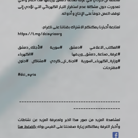
منطقة تل كردي في غرف صناعة دمشق وريفها هذا العام والتي
تمحورت حول مشكلة عدم استقرار التيار الكهربائي التي تؤدي إلى
توقف العمل خوفاً على الإنتاج و أدواته.
لمتابعة أخبارنا يمكنكم الاشتراك بقناتنا على تلغرام:
https://t.me/dcisyriaorg
#المكتب_الاعلامي
#دمشق
#سورية
#لأجلك_دمشق
#غرفة_صناعة_دمشق_وريفها
#الكهرباء
#وزارة_الكهرباء_السورية
#لجنة_تل_كردي
#مشاكل
#حلول
#مقترحات
#dci_syria
-----------------------------------------
-------------------
لمشاهدة المزيد من صور هذا الخبر ولمعرفة المزيد عن نشاطات
وأخبار الغرفة يمكنكم زيارة صفحتنا على الفيس بوك
بالضغط هنا