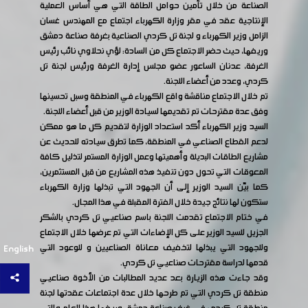
الصناعة من خلال تأمين حوامل الطاقة التي هي أساس العملية
الإنتاجية عقد في مقر وزارة الكهرباء اجتماع مع المهندس غسان
الزامل وزير الكهرباء و لجنة تل كردي الصناعية بغرفة صناعة دمشق
وريفها، حيث حضر الاجتماع كل من السادة: لؤي نحلاوي نائب رئيس
الغرفة، عدنان الساعور عضو مجلس إدارة الغرفة ورئيس لجنة تل
كردي، وعدد من أعضاء اللجنة.
تم خلال الاجتماع مناقشة واقع الكهرباء في المنطقة وسبل تحسينها
وفق عدة مقترحات تم تقديمها لسيادة الوزير من قبل أعضاء اللجنة.
السيد وزير الكهرباء أكد استعداد الوزارة لتقديم كل ما هو ممكن
لدعم القطاع الصناعي في المنطقة، كما تطرق سيادته للحديث عن
مشاريع الطاقات البديلة وأهميتها وعمل الوزارة المستمر لتذليل كافة
المعوقات التي تحول دون تنفيذ هذه المشاريع من قبل المستثمرين،
كما بيّن السيد الوزير إلى أن الجهود التي تبذلها وزارة الكهرباء
ستكون لها نتائج جيدة خلال الفترة المقبلة في هذا المجال.
في ختام الاجتماع تقدمت اللجنة باسم صناعيي تل كردي بالشكر
الجزيل للسيد الوزير على كل الإضاءات التي تم عرضها خلال الاجتماع
وللجهود التي يبذلها لتخفيف معاناة الصناعيين و للوعود التي
English
قدمها لدراسة مقترحات صناعيي تل كردي.
وقد جاءت هذه الزيارة بعد عديد المطالبات من الأخوة صناعيي
منطقة تل كردي التي تم طرحها خلال عدة اجتماعات عقدتها لجنة