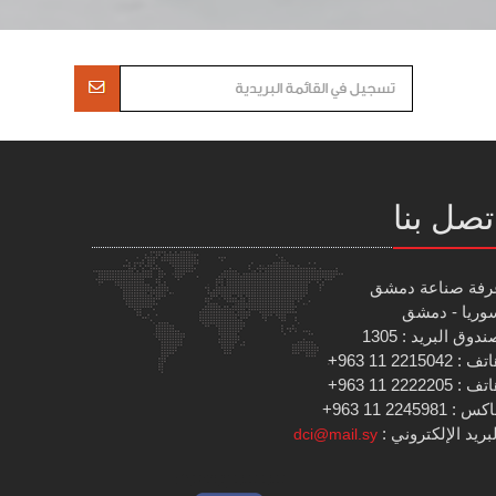
تصل بنا
رفة صناعة دمشق
وريا - دمشق
دوق البريد : 1305
 : 2215042 11 963+
 : 2222205 11 963+
س : 2245981 11 963+
بريد الإلكتروني :
dci@mail.sy