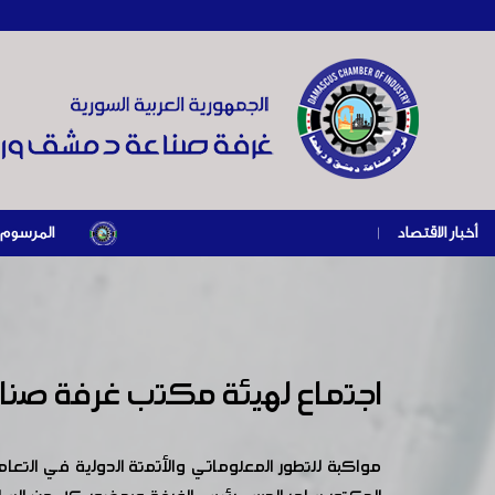
أخبار الاقتصاد
|
المرسوم الرئاسي رقم /69/ لعام 2026 .. دعم ضريبي للمنشآت المتضررة في إطار مسار 
اجتماع لهيئة مكتب غرفة صناع
مواكبة للتطور المعلوماتي والأتمتة الدولية في التع