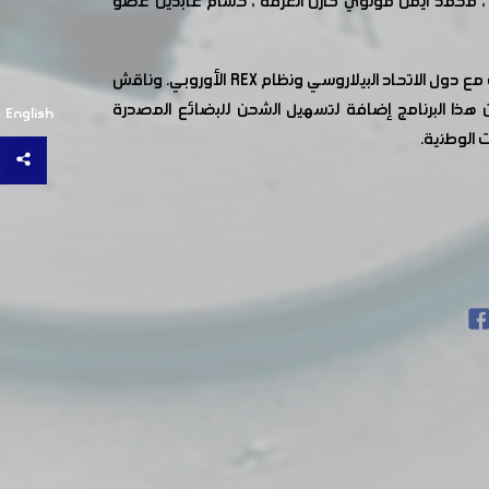
 ، محمد أيمن مولوي خازن الغرفة ، حسام عابدين عضو
عرض المجتمعون دراسة موضوع أتمتة شهادات المنشأ المصدقة في الغرفة لمواكبة الاتفاقيات الدولية وخاصة نظام الأفضليات مع دول الاتحاد البيلاروسي ونظام REX الأوروبي. وناقش
 هذا البرنامج إضافة لتسهيل الشحن للبضائع المصدرة
English
 الوطنية.