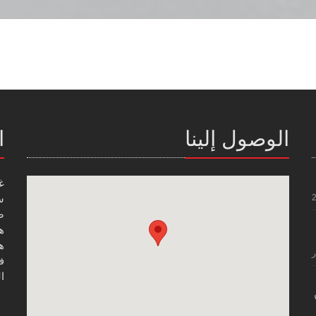
الوصول إلينا
ا
غ
س
صن
هاتف
هاتف
ر
فاك
ال