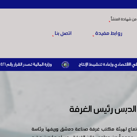
من شهادة المنشأ
روابط مفيدة
اتصل بنا
وزارة المالية تصدر القرار رقم 421 تاريخ 24/3/2026 المتضمن الزام المستوردين بإبراز براءة ذمة مالية سارية صادرة عن الهيئة العامة للضرائب والرسوم أو مديرياتها عند القيام بعمليات الاستيراد
الدبس رئيس الغرفة
 اجتماع لهيئة مكتب غرفة صناعة دمشق وريفها برئاسة