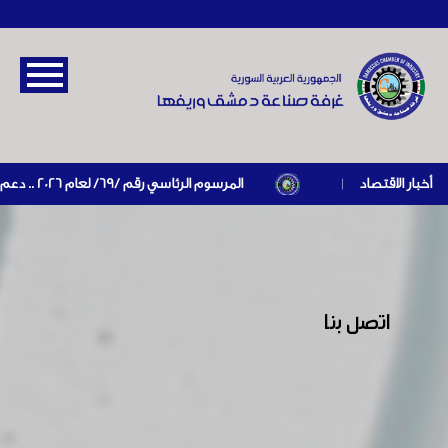
أخبار الاقتصاد
|
المرسوم الرئاسي رقم /69/ لعام 2026 .. دعم
ضريبي للمنشآت المتضررة في إطار مسار التعافي الاقتصادي
وإعادة تنشيط الإنتاج
وزارة المالية تصدر القرار
رقم 421 تاريخ 24/3/2026 المتضمن الزام المستوردين بإبراز
براءة ذمة مالية سارية صادرة عن الهيئة العامة للضرائب
والرسوم أو مديرياتها عند القيام بعمليات الاستيراد
اتصل بنا
استجابةً لتوصيات غرف الصناعة والتجارة حرصاً على
الحد من ظاهرة المستورد الوهمي، ومكافحة التهرب
الضريبي أصدرت وزارة المالية قرار يستوجب من خلاله استيفاء
سلفة ضريبية من المستوردون بقيمة 2 في المئة من قيمة
الفاتورة.
وزارة الشؤون الاجتماعية والعمل
تصدر قرارا يتضمن تشكيل لجنة مهمتها البت في الطلبات
المقدمة الى الوزارة خلال فترة نفاذ مرسوم الإعفاء بخصوص