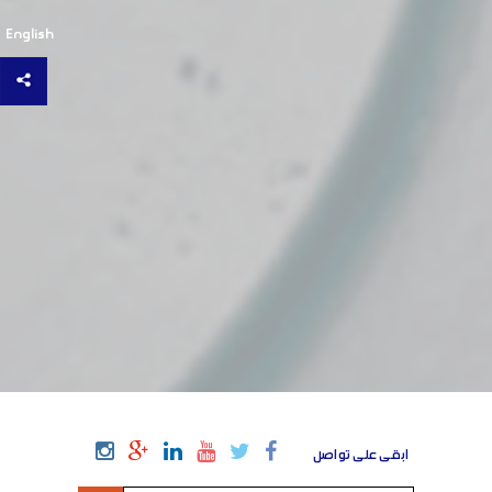
وقف العمل للمنشات المتضررة نتيجة أعمال النظام البائدة
English
اعتباراً من 15- 3-2011
وزارة المالية تصدر قرار
بخصوص تشكيل لجنة للكشف على المنشآت المتضررة
ضرورة تسجيل جميع العمال بالمؤسسة
العامة للتامينات الاجتماعية بأجورهم الحقيقية وبتواريخ
التحاقهم الفعلية بالعمل لديهم
غرفة
صناعة دمشق وريفها تدعو جميع السادة الصناعيين إلى
التعامل بروح إيجابية ومسؤولة مع إجراءات التحصيل
الضريبي، والمبادرة إلى تسوية الالتزامات المستحقة وتقديم
بيانات ضريبية صادقة ومقنعة وفق القوانين والأنظمة
المؤسسة العامة للتأمينات الاجتماعية تعلمنا
بعدم قبول أي معاملة لصناعي الا اذا أبرز صورة عن تسجيل
الغرفة لنفس العام (تطلب لمرة واحدة )
وزارة
الاقتصاد والصناعة تصدر نظام الاستثمار في المدن الصناعية
في سوريا ( رقم 432 تاريخ 18/6/2025 )
ابقى على تواصل