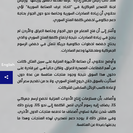
أكد نائب رئيس مجلس إدارة "غرفة صناعة دمشق وريفها" ورئيس
لجنة التصدير المركزية في "اتحاد غرف الصناعة السورية" لؤي
نحلاوي أن زيادة الصادرات السورية وخاصة نحو دول الجوار بحاجة
دعم حكومي لخفض كلفة المنتج السوري.
وأشار إلى أن فتح المعابر مع دول الجوار وخاصة العراق والأردن لم
ينجح في زيادة الصادرات، نتيجة ارتفاع كلفة المنتج السوري والذي
يحتاج خفضه لخطوات حكومية جريئة تتمثل في خفض الرسوم
الجمركية وملحقاتها ودعم الصادرات.
وأوضح نحلاوي، أن صناعة الأجهزة المنزلية على سبيل المثال كانت
English
من أهم القطاعات المصدرة للعراق، ولكن حالياً هي غير قادرة على
دخول هذا السوق نتيجة وجود منتجات منافسة من عدة دول،
استأثرت بالسوق خلال خروج المنتج السوري، ولا بد من تقديم سعر أقل
لإعادة كسب الزبائن السابقين للشركات.
وأضاف، بأن مستلزمات إنتاج الأدوات المنزلية تخضع لرسم جمركي
5%، يضاف إليه رسوم أخرى لتصل الكلفة إلى نحو 15%، ويتبع ذلك
كلف شحن عالية تساوي أضعاف ما تدفعه منتجات الدول الأخرى،
وفي مقابل ذلك لا يوجد دعم تصديري لهذه المنتجات وهذا ما
يجعلها بعيدة عن المنافسة.