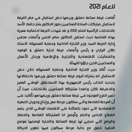
للعام 2021
أقامت غرفة صناعة دمشق وريفها حفل استقبال في مقر الغرفة
لاستقبال مباركات السادة الصناعيين بفوز الدكتور بشار حافظ الأسد
بالانتخابات الرئاسية للعام 2021 و قد شهدت الغرفة احتفالية مميزة
بهذه المناسبة حيث استقبل الدكتور سامر الدبس وأعضاء مجلس
إدارة الغرفة السيد وزير التجارة الداخلية وحماية المستهلك الاستاذ
طلال البرازي و رئيس وأعضاء غرفة تجارة دمشق و الوفود
والفعاليات الاقتصادية والتجارية والإعلامية ورجال الأعمال
والصناعيين الذين جاؤوا للتهنئة.
حيث أكد وزير التجارة الداخلية وحماية المستهلك خلال حفل
الاستقبال انه يشارك اليوم غرفة صناعة دمشق وريفها باحتفالاتها
بتجديد انتخاب رئيس الجمهورية بهذا الاستحقاق الوطني المميز
والحقيقة كان واضحا مشاركة الصناعيين بالانتخابات مبينا أن
تعبير الفرح الموجود في غرفة صناعة دمشق وريفها هو تأكيد على
أن المرحلة القادمة والتي ستكون مرحلة عمل وإنتاج ودوران العملية
الاقتصادية التي تعود بالفائدة على الاقتصاد الوطني الذي يضم
القطاع الخاص والعام وأوضح انا المشاركة القادمة والخطط
والبرامج التي تسعى لها غرفة الصناعة والتجارة لوضعها موضع
التنفيذ تتفق مع بداية مرحلة سيكون فيها تطوير الحركة