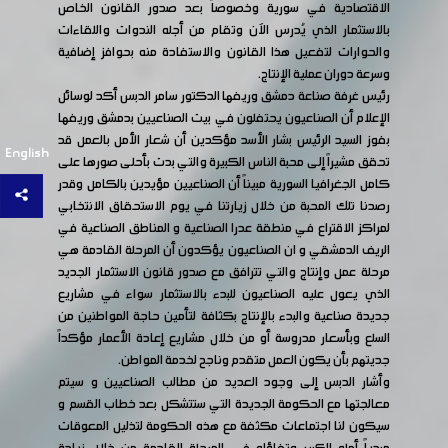
الاقتصادية في سورية وخصوصاً بعد صدور القانون الخاص
بالاستثمار الذي يُدرس الآن وتقام من أجله الندوات واللقاءات
والحوارات لتفعيل هذا القانون والاستفادة منه بحوافز إضافية
وسرعة دوران عملية الإنتاج.
رئيس غرفة صناعة دمشق وريفها الدكتور سامر الدبس أكد لوسائل
الإعلام أن الصناعيون يحتفلون في بيت الصناعيين بدمشق وريفها
بفوز السيد الرئيس بشار الأسد مؤكدين أن شعار الأمل بالعمل قد
English
تحقق مشيراً إلى محبة الناس الكبيرة والتي بدت بأحلى صورها على
كامل الجغرافيا السورية مبيناً أن الصناعيين مؤيدين بالكامل وقدر
رصدنا تلك المحبة من خلال زيارتنا في يوم الاستحقاق الانتخابي
لمراكز الاقتراع في منطقة عدرا الصناعية و المناطق الصناعية في
الريف الدمشقي و ان الصناعيون يؤكدون أن المرحلة القادمة هي
مرحلة عمل وإنتاج والتي تترافق مع صدور قانون الاستثمار الجديد
الذي يعول عليه الصناعيون للبدء بالاستثمار سواء في مشاريع
جديدة صناعية والبدء بالإنتاج بكثافة لتأمين حاجة المواطنين من
السلع وبأسعار مدروسة أو من خلال مشاريع إعادة الأعمار مؤكداً
جديتهم بأن يكون العمل متقدم وناجح لخدمة المواطن.
وأشار الدبس إلى وجود العديد من مطالب الصناعيين و سيتم
معالجتها مع الحكومة الجديدة التي ستتشكل بعد خطاب القسم و
سيكون لنا اجتماعات مكثفة مع هذه الحكومة لتذليل المعوقات