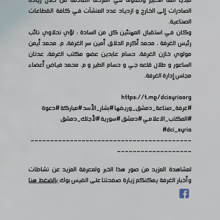
مبدياً أمله الكبير وتفاؤله في المرحلة القادمة من خلال زيادة
الصادرات إلى الخارج و ازدياد عدد المنشآت في كافة القطاعات
الصناعية.
وكان في استقبال المهنئين كل من السادة : لؤي نحلاوي نائب
رئيس الغرفة ، محمد أكرم الحلاق أمين سر الغرفة، م. محمد أيمن
مولوي خازن الغرفة، حسام عابدين عضو مكتب الغرفة، عدنان
الساعور و طلال قلعه جي و حسام الطير و م. محمد فياض أعضاء
مجلس إدارة الغرفة.
https://t.me/dcisyriaorg
#غرفة_صناعة_دمشق_وريفها
#بشار_الأسد
#مباركة
#دعوة
#المكتب_الاعلامي
#دمشق
#سورية
#لأجلك_دمشق
#dci_syria
-----------------------------------------
-------------------
لمشاهدة المزيد من صور هذا الخبر ولمعرفة المزيد عن نشاطات
وأخبار الغرفة يمكنكم زيارة صفحتنا على الفيس بوك
بالضغط هنا