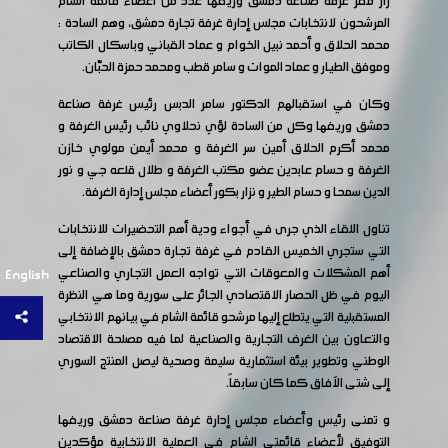
زار مقر غرفة صناعة دمشق وريفها عدد من أعضاء قائمة الشام
المرشحون لانتخابات مجلس إدارة غرفة تجارة دمشق، وهم السادة :
محمد الحلاق و أحمد نبيل الخوام و عماد القباني وباسكال الكاتب
وموفق الطيار و عماد الموات و سامر قطب ومحمد حمزة الحبّان.
وكان في استقبالهم الدكتور سامر الدبس رئيس غرفة صناعة
دمشق وريفها وكل من السادة لؤي نحلاوي نائب رئيس الغرفة و
محمد أكرم الحلاق أمين سر الغرفة و محمد أيمن مولوي خازن
الغرفة و حسام عابدين عضو مكتب الغرفة و طلال قلعه جي و نور
الدين سمحا و حسام الطير و نزار بكور أعضاء مجلس إدارة الغرفة.
تناول اللقاء الذي جرى في أجواء ودية أهم التحضيرات للانتخابات
التي ستجري الخميس القادم في غرفة تجارة دمشق بالإضافة إلى
أهم المشكلات والمعوقات التي تواجه العمل التجاري والصناعي
English
اليوم في ظل الحصار الاقتصادي الجائر على سورية وما هي النظرة
المستقبلية التي يتطلع إليها مرشحو قائمة الشام في بيانهم الانتخابي
والتعاون بين الغرف التجارية والصناعية لما فيه مصلحة الاقتصاد
الوطني وتطوير بيئة استثمارية سليمة وصحية ليصل المنتج السوري
إلى شتى الآفاق كما كان سابقاً.
و تمنى رئيس وأعضاء مجلس إدارة غرفة صناعة دمشق وريفها
التوفيق لأعضاء قائمتي الشام في العملية الانتخابية مؤكدين