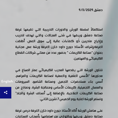
دمشق 4/11/2024
استكمالاً لسلسلة الورش والدورات التدريبية التي تقيمها غرفة
صناعة دمشق وريفها في شتى المجالات والتي تهدف لتدريب
وإخراج متدربين ذُو كفاءات عالية إلى سوق العمل، أطلقت
الغرفةبإشراف الأستاذ جورج داود خازن الغرفة ورشة عمل مجانية
بعنوان "صناعة الكريمات " بحضور عدد من ممثلي شركات القطاع
الكيميائي والمهتمين.
تتناول الورشة التي يقدمها المدرب الكيميائي عمار الصباغ في
محاورها "الأسس العلمية والعملية لصناعة الكريمات والمراهم،
English
أسس بناء مستحضرات التجميل وصناعة الشامبو، السيرومات
والمصال التجميلية، كريمات الأساس ومعالجة البشرة، ونماذج من
صناعة الكريمات العلاجية، بالإضافة إلى أصناف البشرة والجلد"
وتستمر الورشة لغاية يوم الخميس 7 تشرين الثاني.
على هامش الورشة أكد الأستاذ جورج داود خازن الغرفة حرص غرفة
صناعة دمشق وريفها وبالتوازي مع اهتمامها بأصحاب الصناعات