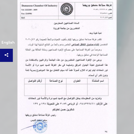
وقف العمل للمنشات المتضررة نتيجة أعمال النظام البائدة
اعتباراً من 15- 3-2011
وزارة المالية تصدر قرار
بخصوص تشكيل لجنة للكشف على المنشآت المتضررة
ضرورة تسجيل جميع العمال بالمؤسسة
العامة للتامينات الاجتماعية بأجورهم الحقيقية وبتواريخ
التحاقهم الفعلية بالعمل لديهم
غرفة
English
صناعة دمشق وريفها تدعو جميع السادة الصناعيين إلى
التعامل بروح إيجابية ومسؤولة مع إجراءات التحصيل
الضريبي، والمبادرة إلى تسوية الالتزامات المستحقة وتقديم
بيانات ضريبية صادقة ومقنعة وفق القوانين والأنظمة
المؤسسة العامة للتأمينات الاجتماعية تعلمنا
بعدم قبول أي معاملة لصناعي الا اذا أبرز صورة عن تسجيل
الغرفة لنفس العام (تطلب لمرة واحدة )
وزارة
الاقتصاد والصناعة تصدر نظام الاستثمار في المدن الصناعية
في سوريا ( رقم 432 تاريخ 18/6/2025 )