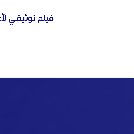
فيلم توثيقي لأع