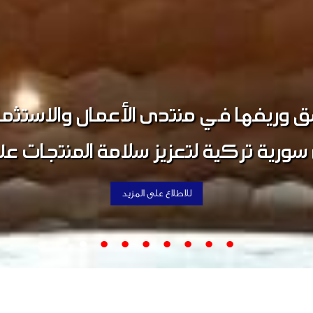
ق وريفها اجتماعاً تعارفياً موسعاً ض
ة صناعة دمشق وريفها وبمشاركة فا
ريفها في منتدى الأعمال والاستثمار
اللجنتين.
للاطلاع على المزيد
للاطلاع على المزيد